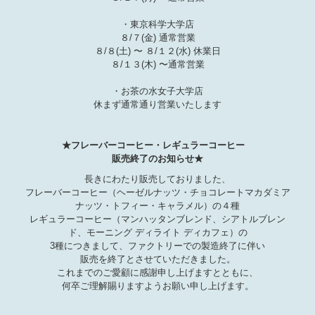
・東京科学大学店
８/７(金) 通常営業
８/８(土) 〜 ８/１２(水) 休業日
８/１３(木) 〜通常営業
・お茶の水女子大学店
休まず通常通り営業いたします
★フレーバーコーヒー・レギュラーコーヒー
販売終了のお知らせ★
長きにわたり販売しておりました、
フレーバーコーヒー（ヘーゼルナッツ・チョコレートマカダミア
ナッツ・トフィー・キャラメル）の４種
レギュラーコーヒー（マンハッタンブレンド、シアトルブレン
ド、モーニング ディライト ディカフェ）の
3種につきまして、
ファクトリーでの製造終了に伴い
販売を終了とさせていただきました。
これまでのご愛顧に感謝申し上げますとともに、
何卒ご理解賜りますようお願い申し上げます。